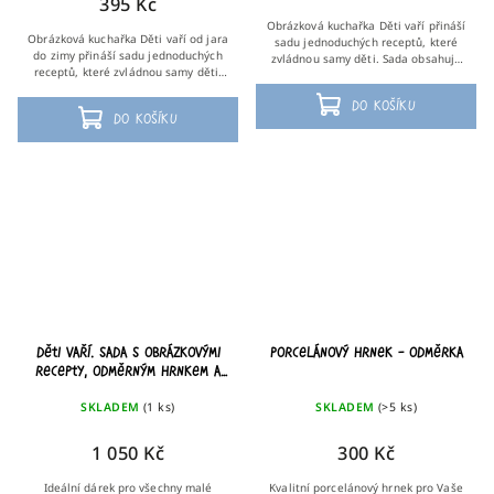
395 Kč
Obrázková kuchařka Děti vaří přináší
Obrázková kuchařka Děti vaří od jara
sadu jednoduchých receptů, které
do zimy přináší sadu jednoduchých
zvládnou samy děti. Sada obsahuje
receptů, které zvládnou samy děti.
celkem 14 receptů na přípravu jídel
Sada obsahuje celkem 13 receptů na
od snídaně až po večeři.
přípravu slaných i sladkých...
Do košíku
Do košíku
Děti vaří. Sada s obrázkovými
Porcelánový hrnek – odměrka
recepty, odměrným hrnkem a
zástěrkou
SKLADEM
(1 ks)
SKLADEM
(>5 ks)
1 050 Kč
300 Kč
Ideální dárek pro všechny malé
Kvalitní porcelánový hrnek pro Vaše