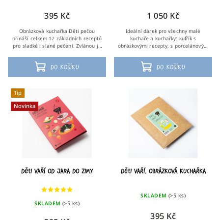
395 Kč
1 050 Kč
Obrázková kuchařka Děti pečou
Ideální dárek pro všechny malé
přináší celkem 12 základních receptů
kuchaře a kuchařky: kufřík s
pro sladké i slané pečení. Zvlánou je
obrázkovými recepty, s porcelánovým
děti od zhruba šesti let, menší
hrnečkem-odměrkou a s dětskou
kuchaři a kuchařky pak s asistencí....
zástěrku. Celkem 12 základních
Do košíku
Do košíku
receptů pro sladké i...
Tip
Novinka
Děti vaří od jara do zimy
Děti vaří. Obrázková kuchařka
SKLADEM
(>5 ks)
SKLADEM
(>5 ks)
395 Kč