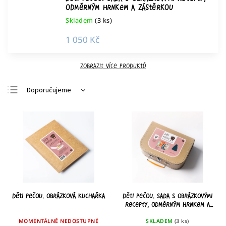
odměrným hrnkem a zástěrkou
Skladem
(3 ks)
1 050 Kč
Zobrazit více produktů
Doporučujeme
Nejlevnější
Nejdražší
Nejprodávanější
Abecedně
Děti pečou. Obrázková kuchařka
Děti pečou. Sada s obrázkovými
recepty, odměrným hrnkem a
zástěrkou
MOMENTÁLNĚ NEDOSTUPNÉ
SKLADEM
(3 ks)