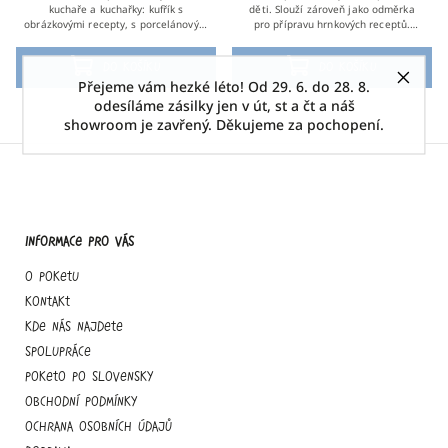
kuchaře a kuchařky: kufřík s
děti. Slouží zároveň jako odměrka
obrázkovými recepty, s porcelánovým
pro přípravu hrnkových receptů.
hrnečkem-odměrkou a s dětskou
Objem 250 ml.
zástěrkou. Celkem 14 obrázkových
Do košíku
Do košíku
receptů pro...
Přejeme vám hezké léto! Od 29. 6. do 28. 8.
odesíláme zásilky jen v út, st a čt a náš
showroom je zavřený. Děkujeme za pochopení.
Informace pro vás
O Poketu
Kontakt
Kde nás najdete
Spolupráce
Poketo po slovensky
Obchodní podmínky
Ochrana osobních údajů