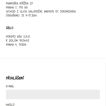
Františka Křížka 27
Praha 7, 170 00
(vchod z ulice Veletržní, naproti OC Stromovka)
otevřeno: st 9-17.30h
Sídlo
Poketo edu s.r.o.
K Dolům 1924/42
Praha 4, 14300
PŘIHLÁŠENÍ
E-mail
Heslo