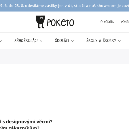
. 6. do 28. 8. odesíláme zásilky jen v út, st a čt a náš showroom je z
O Poketu
Poke
předškoláci
školáci
školy a školky
d s designovými věcmi?
 svým zákazníkům?