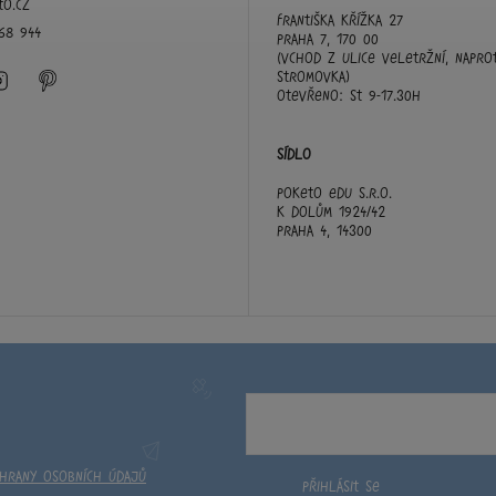
to.cz
Františka Křížka 27
68 944
Praha 7, 170 00
(vchod z ulice Veletržní, napro
book
Instagram
Pinterest
Stromovka)
otevřeno: st 9-17.30h
Sídlo
Poketo edu s.r.o.
K Dolům 1924/42
Praha 4, 14300
chrany osobních údajů
Přihlásit se