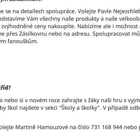
se na detailech spolupráce. Volejte Pavle Nejezchleb
ředstavíme Vám všechny naše produkty a naše velkoob
 zvýhodněné ceny nakoupíte. Nabízíme ale i možnost
e přes Zásilkovnu nebo na adresu. Spolupracovat mů
svým fanouškům.
tříd?
i nebo si v novém roce zahrajte s žáky naši hru s vy
y škol najdete v sekci
"Školy a školky"
. V případě odb
Volejte Martině Hamouzové na číslo 731 168 944 nebo 