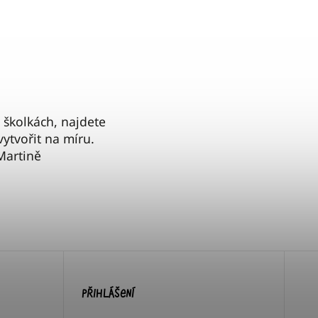
 školkách, najdete
vytvořit na míru.
Martině
PŘIHLÁŠENÍ