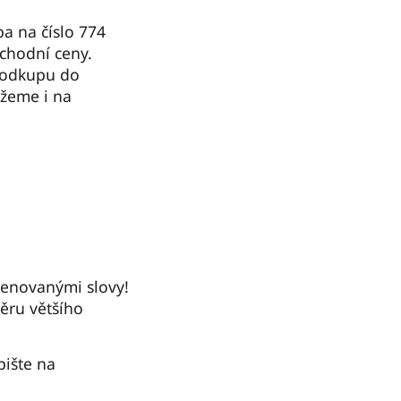
a na číslo 774
chodní ceny.
 odkupu do
žeme i na
jmenovanými slovy!
ěru většího
pište na