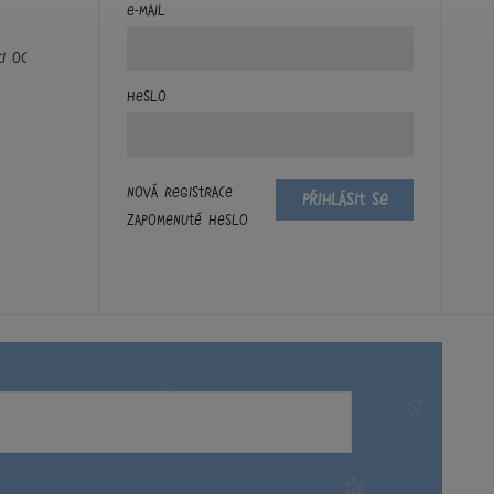
E-mail
ti OC
Heslo
Nová registrace
Přihlásit se
Zapomenuté heslo