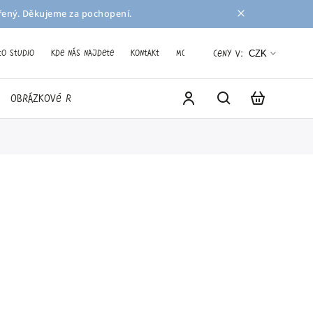
avřený. Děkujeme za pochopení.
to studio
Kde nás najdete
Kontakt
Moje objednávka
Ceny v:
CZK
obrázkové recepty
hry
knihy
tvoření
m