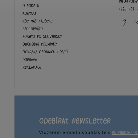
info
@
poke
O Poketu
+420 731 1
Kontakt
Face
Kde nás najdete
Spolupráce
Poketo po slovensky
Obchodní podmínky
Ochrana osobních údajů
Doprava
Reklamace
Odebírat newsletter
Vložením e-mailu souhlasíte s
podmínkami o