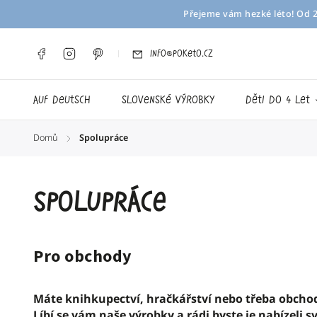
Přejeme vám hezké léto! Od 29
info@poketo.cz
Auf Deutsch
Slovenské výrobky
děti do 4 let
Domů
Spolupráce
/
Spolupráce
Pro obchody
Máte knihkupectví, hračkářství nebo třeba obcho
Líbí se vám naše výrobky a rádi byste je nabízeli