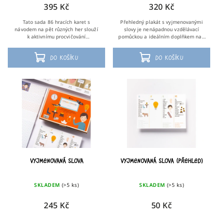
395 Kč
320 Kč
Tato sada 86 hracích karet s
Přehledný plakát s vyjmenovanými
návodem na pět různých her slouží
slovy je nenápadnou vzdělávací
k aktivnímu procvičování
pomůckou a ideálním doplňkem nad
vyjmenovaných slov. Hodí se domů i
psací stůl. Na plakátu jsou vypsána a
do škol. Momentálně nejsou hrací
zobrazena vyjmenovaná slova po
Do košíku
Do košíku
karty...
hláskách B,...
Vyjmenovaná slova
Vyjmenovaná slova (přehled)
SKLADEM
(>5 ks)
SKLADEM
(>5 ks)
245 Kč
50 Kč