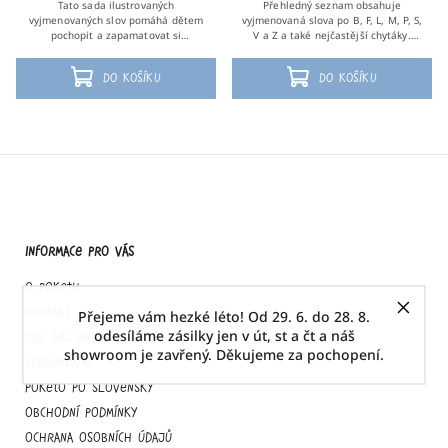
Tato sada ilustrovaných
Přehledný seznam obsahuje
vyjmenovaných slov pomáhá dětem
vyjmenovaná slova po B, F, L, M, P, S,
pochopit a zapamatovat si
V a Z a také nejčastější chytáky.
vyjmenovaná slova. Každá karta
Umožňuje rychlou orientaci, když si
zobrazuje vyjmenovaná slova po
děti nejsou jisté psaním i/y po...
Do košíku
Do košíku
určité hlásce, včetně obrázku a...
Informace pro vás
O Poketu
Kontakt
Přejeme vám hezké léto! Od 29. 6. do 28. 8.
odesíláme zásilky jen v út, st a čt a náš
Kde nás najdete
showroom je zavřený. Děkujeme za pochopení.
Spolupráce
Poketo po slovensky
Obchodní podmínky
Ochrana osobních údajů