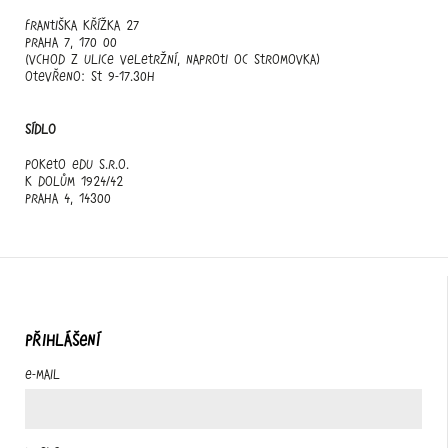
Františka Křížka 27
Praha 7, 170 00
(vchod z ulice Veletržní, naproti OC Stromovka)
otevřeno: st 9-17.30h
Sídlo
Poketo edu s.r.o.
K Dolům 1924/42
Praha 4, 14300
PŘIHLÁŠENÍ
E-mail