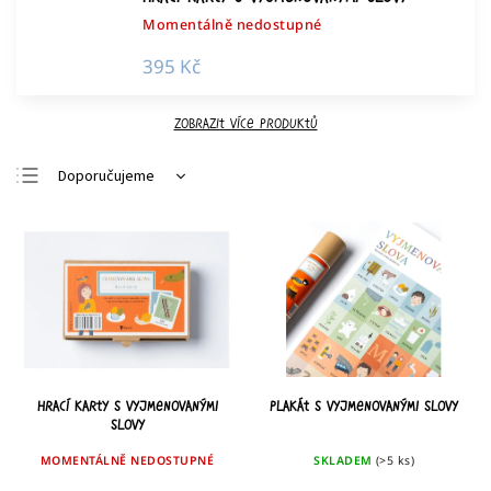
Momentálně nedostupné
395 Kč
Zobrazit více produktů
Doporučujeme
Nejlevnější
Nejdražší
Nejprodávanější
Abecedně
Hrací karty s vyjmenovanými
Plakát s vyjmenovanými slovy
slovy
MOMENTÁLNĚ NEDOSTUPNÉ
SKLADEM
(>5 ks)