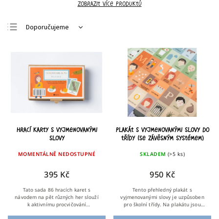
Zobrazit více produktů
Doporučujeme
Nejlevnější
Nejdražší
Nejprodávanější
Abecedně
Hrací karty s vyjmenovanými
Plakát s vyjmenovanými slovy do
slovy
třídy (se závěsným systémem)
MOMENTÁLNĚ NEDOSTUPNÉ
SKLADEM
(>5 ks)
395 Kč
950 Kč
Tato sada 86 hracích karet s
Tento přehledný plakát s
návodem na pět různých her slouží
vyjmenovanými slovy je uzpůsoben
k aktivnímu procvičování
pro školní třídy. Na plakátu jsou
vyjmenovaných slov. Hodí se domů i
vypsána a zobrazena vyjmenovaná