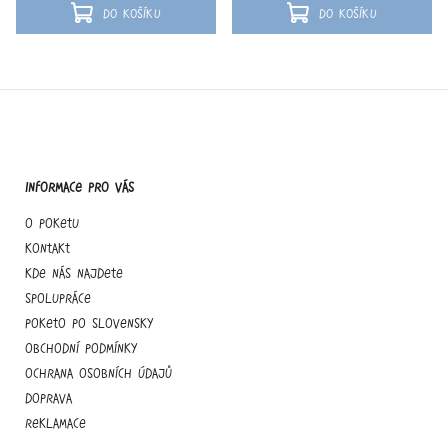
do škol. Momentálně nejsou hrací
slova po hláskách B, L, M, P, S, V a Z.
Do košíku
Do košíku
karty...
Zároveň má...
Informace pro vás
O Poketu
Kontakt
Kde nás najdete
Spolupráce
Poketo po slovensky
Obchodní podmínky
Ochrana osobních údajů
Doprava
Reklamace