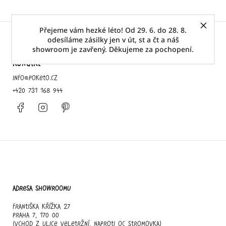
Přejeme vám hezké léto! Od 29. 6. do 28. 8.
odesíláme zásilky jen v út, st a čt a náš
showroom je zavřený. Děkujeme za pochopení.
KONTAKT
info
@
poketo.cz
+420 731 168 944
Facebook
Instagram
Pinterest
Adresa showroomu
Františka Křížka 27
Praha 7, 170 00
(vchod z ulice Veletržní, naproti OC Stromovka)