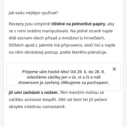
Jak sadu nejlépe využívat?
Recepty jsou úmyslně
tištěné na jednotlivé papíry
, aby
se s nimi snádno manipulovalo. Na jedné straně najde
dítě seznam všech přísad a množství (v hrnečkách,
lžičkách apod.). Jakmile má připraveno, otočí list a najde
na něm obrázkový postup, podle kterého pokračuje.
Přejeme vám hezké léto! Od 29. 6. do 28. 8.
Pro koho je sada určená?
odesíláme zásilky jen v út, st a čt a náš
showroom je zavřený. Děkujeme za pochopení.
Kuchařka je vhodná pro děti, které baví vaření a které
již umí zacházet s nožem.
Těm menším mohou ze
začátku asistovat dospělí. Děti od šesti let již pečení
obvykle zvládnou samostatně.