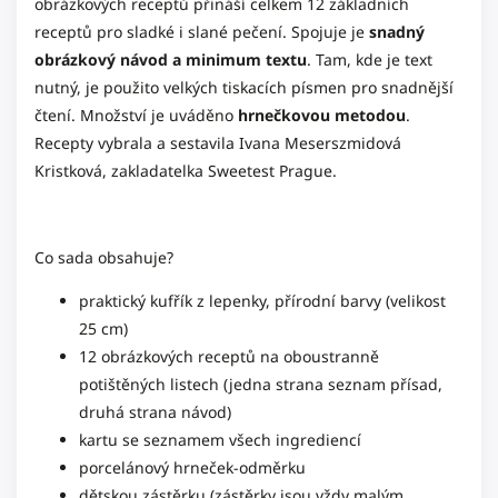
obrázkových receptů přináší celkem 12 základních
receptů pro sladké i slané pečení. Spojuje je
snadný
obrázkový návod a minimum textu
. Tam, kde je text
nutný, je použito velkých tiskacích písmen pro snadnější
čtení. Množství je uváděno
hrnečkovou
metodou
.
Recepty vybrala a sestavila Ivana Meserszmidová
Kristková, zakladatelka
Sweetest Prague
.
Co sada obsahuje?
praktický kufřík z lepenky, přírodní barvy (velikost
25 cm)
12 obrázkových receptů na oboustranně
potištěných listech (jedna strana seznam přísad,
druhá strana návod)
kartu se seznamem všech ingrediencí
porcelánový hrneček-odměrku
dětskou zástěrku (zástěrky jsou vždy malým