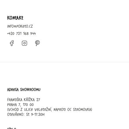
KONTAKT
info
@
poketo.cz
+420 731 168 944
Facebook
Instagram
Pinterest
Adresa showroomu
Františka Křížka 27
Praha 7, 170 00
(vchod z ulice Veletržní, naproti OC Stromovka)
otevřeno: st 9-17.30h