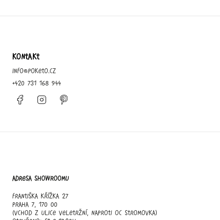
KONTAKT
info
@
poketo.cz
+420 731 168 944
Facebook
Instagram
Pinterest
Adresa showroomu
Františka Křížka 27
Praha 7, 170 00
(vchod z ulice Veletržní, naproti OC Stromovka)