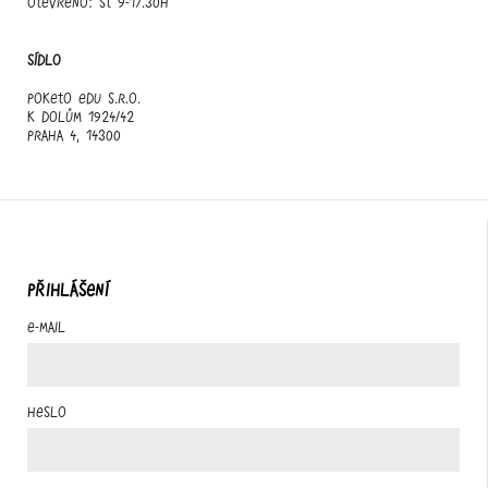
otevřeno: st 9-17.30h
Sídlo
Poketo edu s.r.o.
K Dolům 1924/42
Praha 4, 14300
PŘIHLÁŠENÍ
E-mail
Heslo