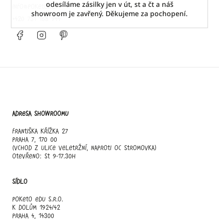
odesíláme zásilky jen v út, st a čt a náš
info
@
poketo.cz
showroom je zavřený. Děkujeme za pochopení.
+420 731 168 944
Facebook
Instagram
Pinterest
Adresa showroomu
Františka Křížka 27
Praha 7, 170 00
(vchod z ulice Veletržní, naproti OC Stromovka)
otevřeno: st 9-17.30h
Sídlo
Poketo edu s.r.o.
K Dolům 1924/42
Praha 4, 14300