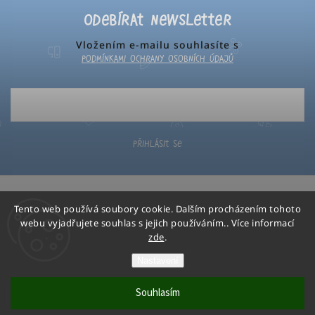
Odebírat newsletter
Vložením e-mailu souhlasíte s
podmínkami ochrany osobních údajů
Přihlásit se
Tento web používá soubory cookie. Dalším procházením tohoto
webu vyjadřujete souhlas s jejich používáním.. Více informací
zde
.
Poketo
Copyright 2026
. Všechna práva vyhrazena.
Nastavení
Grafický návrh vytvořil a nakódoval
Shoptak.cz
Souhlasím
Vytvořil Shoptet