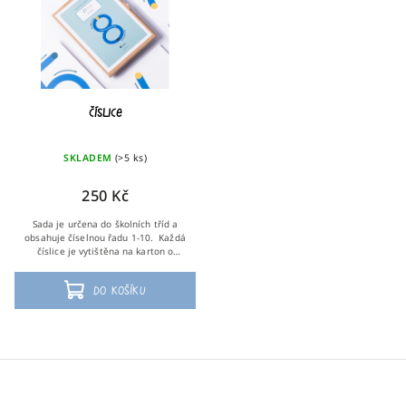
Nejprodávanější
Abecedně
Číslice
SKLADEM
(>5 ks)
250 Kč
Sada je určena do školních tříd a
obsahuje číselnou řadu 1-10. Každá
číslice je vytištěna na karton o
velikosti A4 .
Do košíku