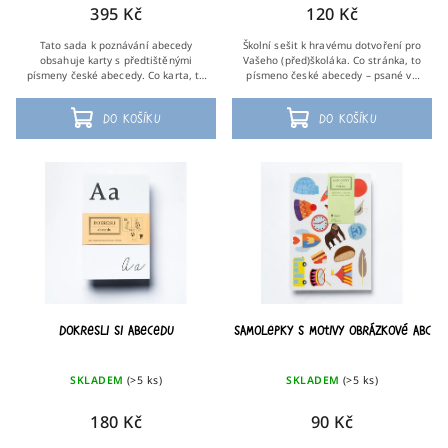
395 Kč
120 Kč
Tato sada k poznávání abecedy
Školní sešit k hravému dotvoření pro
obsahuje karty s předtištěnými
Vašeho (před)školáka. Co stránka, to
písmeny české abecedy. Co karta, to
písmeno české abecedy – psané ve
písmenko. Ke každému písmenku
všech svých čtyřech formách – a s
patří mozaika samolepek a úkol: P...
ním spojený úkol. Dokresli Gorile...
Do košíku
Do košíku
Dokresli si abecedu
Samolepky s motivy obrázkové abc
SKLADEM
(>5 ks)
SKLADEM
(>5 ks)
180 Kč
90 Kč