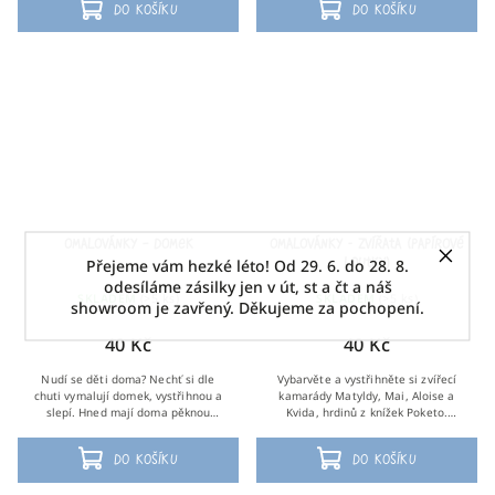
Do košíku
Do košíku
Omalovánky – Domek
omalovánky - Zvířata (papírové
Přejeme vám hezké léto! Od 29. 6. do 28. 8.
loutky)
odesíláme zásilky jen v út, st a čt a náš
SKLADEM
(>5 ks)
SKLADEM
(>5 ks)
showroom je zavřený. Děkujeme za pochopení.
40 Kč
40 Kč
Nudí se děti doma? Nechť si dle
Vybarvěte a vystřihněte si zvířecí
chuti vymalují domek, vystřihnou a
kamarády Matyldy, Mai, Aloise a
slepí. Hned mají doma pěknou
Kvida, hrdinů z knížek Poketo.
dekoraci.
Můžete si je nalepit na knihovnu
nebo si z nich udělat papírové loutky.
Do košíku
Do košíku
Na...