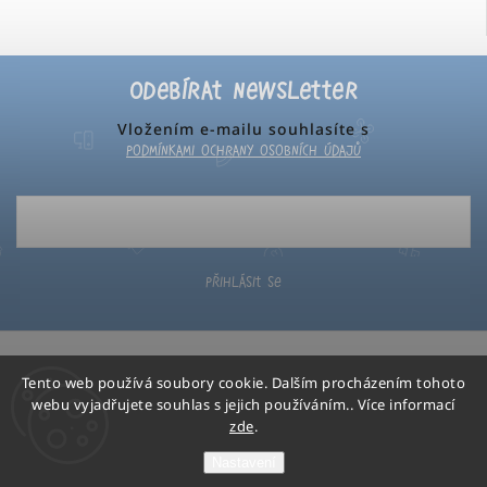
Odebírat newsletter
Vložením e-mailu souhlasíte s
podmínkami ochrany osobních údajů
Přihlásit se
Tento web používá soubory cookie. Dalším procházením tohoto
webu vyjadřujete souhlas s jejich používáním.. Více informací
zde
.
Poketo
Copyright 2026
. Všechna práva vyhrazena.
Nastavení
Grafický návrh vytvořil a nakódoval
Shoptak.cz