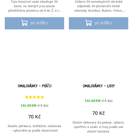
Tato kreativní sada obsahuje 34
Celkem 34 samolepících obrázků
karet, na kterých jsou pouze
odpovídá 34 písmenům české
předtištěna písmena od A do Ž, a to
abecedy: Autobus, Buben, Cirkus,
jak tiskace, tak psace. Každé dítě si
Čepice, Dort... Děti je mohou použít
tak může samo vytvořit svou
samostatně nebo jako celek pro
Do košíku
Do košíku
jedinečnou...
vytvoření vlastní...
Omalovánky – ptáčci
Omalovánky – listy
SKLADEM
(>5 ks)
SKLADEM
(>5 ks)
70 Kč
70 Kč
Vlastní dekorace do pokoje: vybarvi,
Dudek, pěnkava, ledňáček, vlaštovka
vystřihni a zavěs si listy podle své
– vybarvěte je podle skutečnosti
vlastní fantazie.