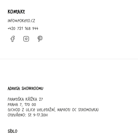
KONTAKT
info
@
poketo.cz
+420 731 168 944
Facebook
Instagram
Pinterest
Adresa showroomu
Františka Křížka 27
Praha 7, 170 00
(vchod z ulice Veletržní, naproti OC Stromovka)
otevřeno: st 9-17.30h
Sídlo