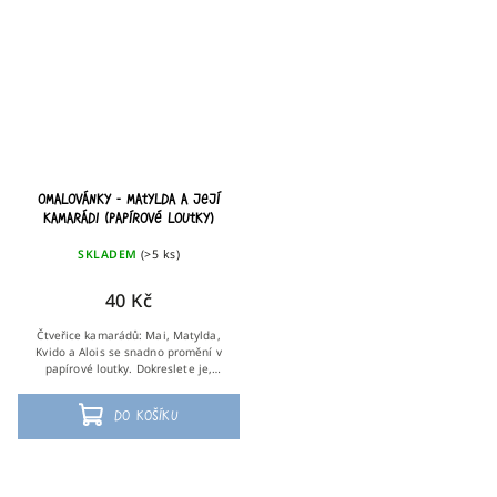
omalovánky - Matylda a její
kamarádi (papírové loutky)
SKLADEM
(>5 ks)
40 Kč
Čtveřice kamarádů: Mai, Matylda,
Kvido a Alois se snadno promění v
papírové loutky. Dokreslete je,
vystřihněte a nalepte zezadu špejli,
abyste si s loutkami mohli zahrát
Do košíku
vlastní...