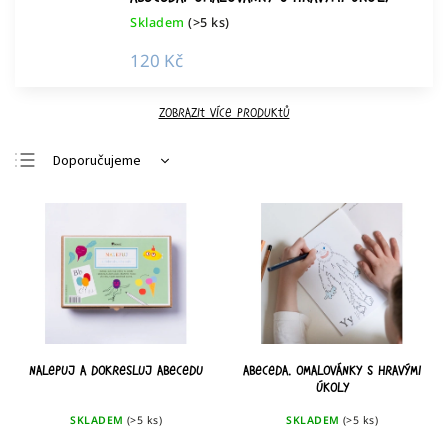
Skladem
(>5 ks)
120 Kč
Zobrazit více produktů
Doporučujeme
Nejlevnější
Nejdražší
Nejprodávanější
Abecedně
Nalepuj a dokresluj abecedu
Abeceda. Omalovánky s hravými
úkoly
SKLADEM
(>5 ks)
SKLADEM
(>5 ks)