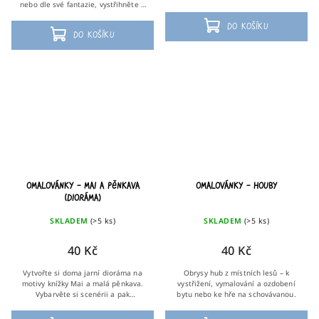
nebo dle své fantazie, vystřihněte a
ozdobte s nimi svůj pokoj.
Do košíku
Do košíku
Omalovánky – Mai a pěnkava
Omalovánky – Houby
(dioráma)
SKLADEM
(>5 ks)
SKLADEM
(>5 ks)
40 Kč
40 Kč
Vytvořte si doma jarní dioráma na
Obrysy hub z místních lesů – k
motivy knížky Mai a malá pěnkava.
vystřižení, vymalování a ozdobení
Vybarvěte si scenérii a pak
bytu nebo ke hře na schovávanou.
vystřihněte, přeřízněte anebo
přeložte podle uvedeného typu čáry.