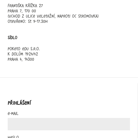
Františka Křížka 27
Praha 7, 170 00
(vchod z ulice Veletržní, naproti OC Stromovka)
otevřeno: st 9-17.30h
Sídlo
Poketo edu s.r.o.
K Dolům 1924/42
Praha 4, 14300
PŘIHLÁŠENÍ
E-mail
Heslo