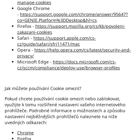
manage-cookies
Google Chrome
-
https://support.google.com/chrome/answer/95647?
co=GENIE.Platform%3DDesktop&hl=cs
Firefox -
https://support.mozilla.org/cs/kb/povoleni-
zakazani-cookies
Safari -
https://support.apple.com/cs-
cz/guide/safari/sfri11471/mac
Opera -
https://help.opera.com/cs/latest/security-and-
privacy/
Microsoft Edge -
https://docs.microsoft.com/cs-
cz/sccm/compliance/deploy-use/browser-profiles
Jak můžete používání Cookie omezit?
Pokud chcete používání cookie omezit nebo zablokovat,
využijte k tomu rozšířené nastavení vašeho internetového
prohlížeče. Podrobné informace o možnostech a způsobu
nastavení nejběžnějších prohlížečů naleznete na níže
uvedných odkazech:
Chrome
Firefox