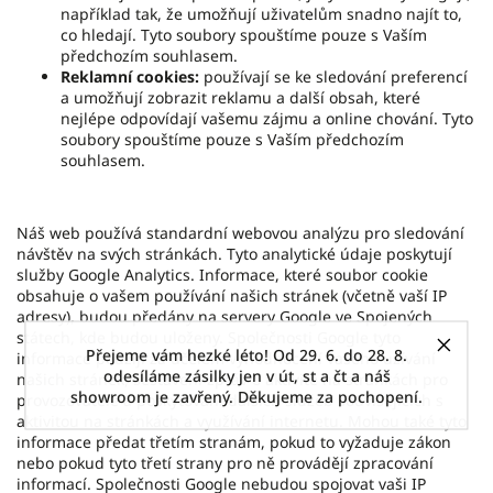
například tak, že umožňují uživatelům snadno najít to,
co hledají. Tyto soubory spouštíme pouze s Vaším
předchozím souhlasem.
Reklamní cookies:
používají se ke sledování preferencí
a umožňují zobrazit reklamu a další obsah, které
nejlépe odpovídají vašemu zájmu a online chování. Tyto
soubory spouštíme pouze s Vaším předchozím
souhlasem.
Náš web používá standardní webovou analýzu pro sledování
návštěv na svých stránkách. Tyto analytické údaje poskytují
služby Google Analytics. Informace, které soubor cookie
obsahuje o vašem používání našich stránek (včetně vaší IP
adresy), budou předány na servery Google ve Spojených
státech, kde budou uloženy. Společnosti Google tyto
Přejeme vám hezké léto! Od 29. 6. do 28. 8.
informace použijí za účelem vyhodnocení vašeho užívání
odesíláme zásilky jen v út, st a čt a náš
našich stránek, sestavení zpráv o aktivitě na stránkách pro
showroom je zavřený. Děkujeme za pochopení.
provozovatele a poskytování dalších služeb souvisejících s
aktivitou na stránkách a využívání internetu. Mohou také tyto
informace předat třetím stranám, pokud to vyžaduje zákon
nebo pokud tyto třetí strany pro ně provádějí zpracování
informací. Společnosti Google nebudou spojovat vaši IP