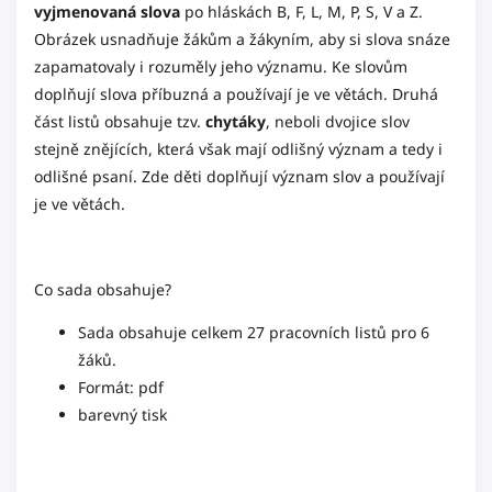
vyjmenovaná slova
po hláskách B, F, L, M, P, S, V a Z.
Obrázek usnadňuje žákům a žákyním, aby si slova snáze
zapamatovaly i rozuměly jeho významu. Ke slovům
doplňují slova příbuzná a používají je ve větách. Druhá
část listů obsahuje tzv.
chytáky
, neboli dvojice slov
stejně znějících, která však mají odlišný význam a tedy i
odlišné psaní. Zde děti doplňují význam slov a používají
je ve větách.
Co sada obsahuje?
Sada obsahuje celkem 27 pracovních listů pro 6
žáků.
Formát: pdf
barevný tisk