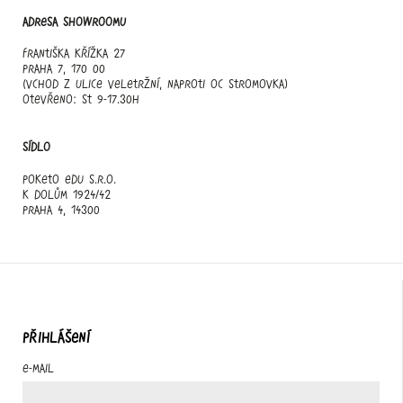
Adresa showroomu
Františka Křížka 27
Praha 7, 170 00
(vchod z ulice Veletržní, naproti OC Stromovka)
otevřeno: st 9-17.30h
Sídlo
Poketo edu s.r.o.
K Dolům 1924/42
Praha 4, 14300
PŘIHLÁŠENÍ
E-mail