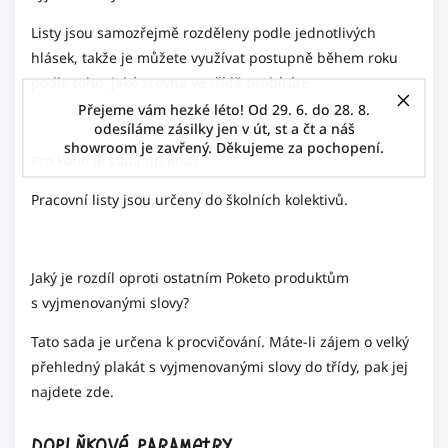
Listy jsou samozřejmě rozděleny podle jednotlivých
hlásek, takže je můžete využívat postupně během roku
podle toho, jaké zrovna ve třídě probíráte.
Přejeme vám hezké léto! Od 29. 6. do 28. 8.
odesíláme zásilky jen v út, st a čt a náš
showroom je zavřený. Děkujeme za pochopení.
Pro koho je sada určená?
Pracovní listy jsou určeny do školních kolektivů.
Jaký je rozdíl oproti ostatním Poketo produktům
s vyjmenovanými slovy?
Tato sada je určena k procvičování. Máte-li zájem o velký
přehledný plakát s vyjmenovanými slovy do třídy, pak jej
najdete
zde
.
Doplňkové parametry