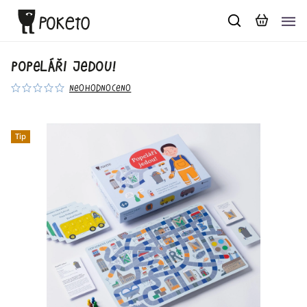
Popeláři jedou!
Neohodnoceno
Tip