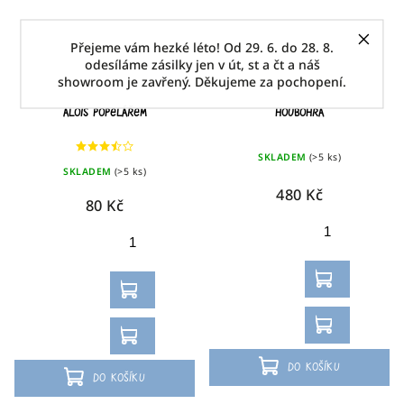
Přejeme vám hezké léto! Od 29. 6. do 28. 8.
odesíláme zásilky jen v út, st a čt a náš
showroom je zavřený. Děkujeme za pochopení.
Alois popelářem
Houbohra
SKLADEM
(>5 ks)
SKLADEM
(>5 ks)
480 Kč
80 Kč
Do košíku
Do košíku