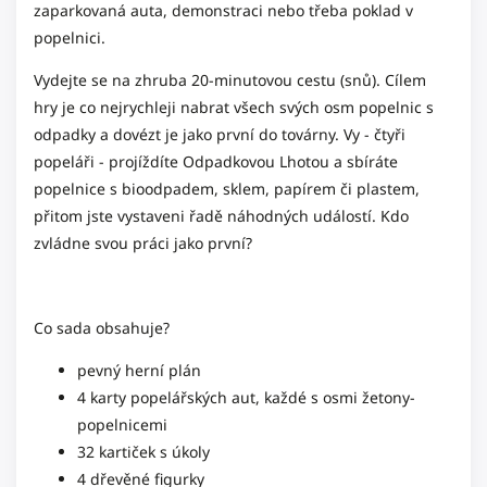
zaparkovaná auta, demonstraci nebo třeba poklad v
popelnici.
Vydejte se na zhruba 20-minutovou cestu (snů). Cílem
hry je co nejrychleji nabrat všech svých osm popelnic s
odpadky a dovézt je jako první do továrny. Vy - čtyři
popeláři - projíždíte Odpadkovou Lhotou a sbíráte
popelnice s bioodpadem, sklem, papírem či plastem,
přitom jste vystaveni řadě náhodných událostí. Kdo
zvládne svou práci jako první?
Co sada obsahuje?
pevný herní plán
4 karty popelářských aut, každé s osmi žetony-
popelnicemi
32 kartiček s úkoly
4 dřevěné figurky