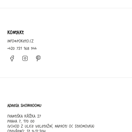
KONTAKT
info
@
poketo.cz
+420 731 168 944
Facebook
Instagram
Pinterest
Adresa showroomu
Františka Křížka 27
Praha 7, 170 00
(vchod z ulice Veletržní, naproti OC Stromovka)
otevřeno: st 9-17.30h