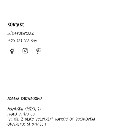
KONTAKT
info
@
poketo.cz
+420 731 168 944
Facebook
Instagram
Pinterest
Adresa showroomu
Františka Křížka 27
Praha 7, 170 00
(vchod z ulice Veletržní, naproti OC Stromovka)
otevřeno: st 9-17.30h