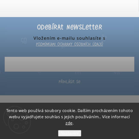
Odebírat newsletter
Vložením e-mailu souhlasíte s
podmínkami ochrany osobních údajů
Přihlásit se
Tento web používá soubory cookie. Dalším procházením tohoto
webu vyjadřujete souhlas s jejich používáním.. Více informací
zde
.
Poketo
Copyright 2026
. Všechna práva vyhrazena.
Nastavení
Grafický návrh vytvořil a nakódoval
Shoptak.cz