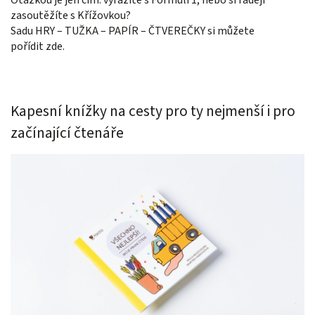
Otázkou je jen čím: vyrazíte s Formulí 1, nebo si raději
zasoutěžíte s Křížovkou?
Sadu HRY – TUŽKA – PAPÍR – ČTVEREČKY si můžete
pořídit zde.
Kapesní knížky na cesty pro ty nejmenší i pro
začínající čtenáře