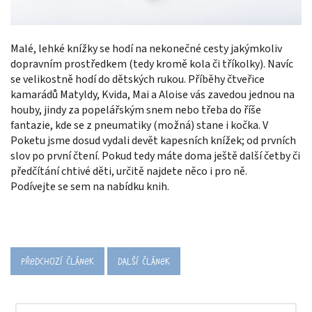
Malé, lehké knížky se hodí na nekonečné cesty jakýmkoliv
dopravním prostředkem (tedy kromě kola či tříkolky). Navíc
se velikostně hodí do dětských rukou. Příběhy čtveřice
kamarádů Matyldy, Kvida, Mai a Aloise vás zavedou jednou na
houby, jindy za popelářským snem nebo třeba do říše
fantazie, kde se z pneumatiky (možná) stane i kočka. V
Poketu jsme dosud vydali devět kapesních knížek; od prvních
slov po první čtení. Pokud tedy máte doma ještě další četby či
předčítání chtivé děti, určitě najdete něco i pro ně.
Podívejte se sem na nabídku knih.
Předchozí článek
Další článek