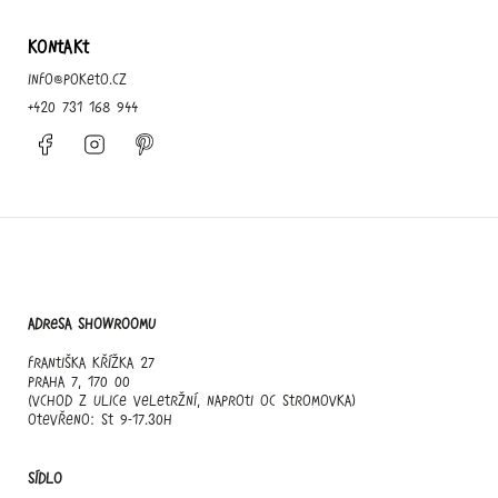
KONTAKT
info
@
poketo.cz
+420 731 168 944
Facebook
Instagram
Pinterest
Adresa showroomu
Františka Křížka 27
Praha 7, 170 00
(vchod z ulice Veletržní, naproti OC Stromovka)
otevřeno: st 9-17.30h
Sídlo