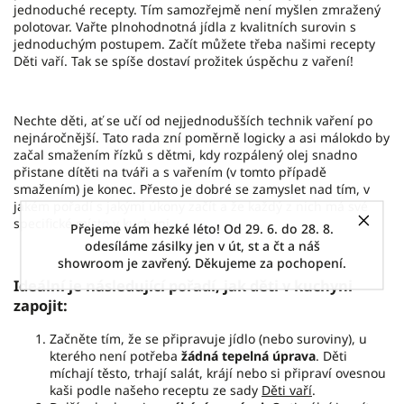
jednoduché recepty. Tím samozřejmě není myšlen zmražený
polotovar. Vařte plnohodnotná jídla z kvalitních surovin s
jednoduchým postupem. Začít můžete třeba našimi recepty
Děti vaří
. Tak se spíše dostaví prožitek úspěchu z vaření!
Nechte děti, ať se učí od nejjednodušších technik vaření po
nejnáročnější. Tato rada zní poměrně logicky a asi málokdo by
začal smažením řízků s dětmi, kdy rozpálený olej snadno
přistane dítěti na tváři a s vařením (v tomto případě
smažením) je konec. Přesto je dobré se zamyslet nad tím, v
jakém pořadí s jakými úkony začít a že každý z nich má své
specifické místo v kuchyni.
Přejeme vám hezké léto! Od 29. 6. do 28. 8.
odesíláme zásilky jen v út, st a čt a náš
showroom je zavřený. Děkujeme za pochopení.
Ideální je následující pořadí, jak děti v kuchyni
zapojit:
Začněte tím, že se připravuje jídlo (nebo suroviny), u
kterého není potřeba
žádná tepelná úprava
. Děti
míchají těsto, trhají salát, krájí nebo si připraví ovesnou
kaši podle našeho receptu ze sady
Děti vaří
.