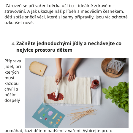
Zároveň se při vaření děcka učí i o – ideálně zdravém –
stravování. A jak ukazuje náš příběh s medvědím česnekem,
děti spíše snědí věci, které si samy připravily. Jsou víc ochotné
ozkoušet nové.
Začněte jednoduchými jídly a nechávejte co
nejvíce prostoru dětem
Příprava
jídel, při
kterých
musí
každou
chvíli s
něčím
dospělý
pomáhat, kazí dětem nadšení z vaření. Vybírejte proto