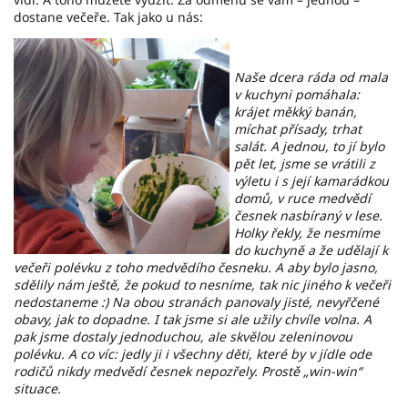
dostane večeře. Tak jako u nás:
Naše dcera ráda od mala
v kuchyni pomáhala:
krájet měkký banán,
míchat přísady, trhat
salát. A jednou, to jí bylo
pět let, jsme se vrátili z
výletu i s její kamarádkou
domů, v ruce medvědí
česnek nasbíraný v lese.
Holky řekly, že nesmíme
do kuchyně a že udělají k
večeři polévku z toho medvědího česneku. A aby bylo jasno,
sdělily nám ještě, že pokud to nesníme, tak nic jiného k večeři
nedostaneme :) Na obou stranách panovaly jisté, nevyřčené
obavy, jak to dopadne. I tak jsme si ale užily chvíle volna. A
pak jsme dostaly jednoduchou, ale skvělou zeleninovou
polévku. A co víc: jedly ji i všechny děti, které by v jídle ode
rodičů nikdy medvědí česnek nepozřely. Prostě „win-win“
situace.