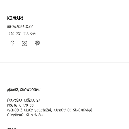
KONTAKT
info
@
poketo.cz
+420 731 168 944
Facebook
Instagram
Pinterest
Adresa showroomu
Františka Křížka 27
Praha 7, 170 00
(vchod z ulice Veletržní, naproti OC Stromovka)
otevřeno: st 9-17.30h