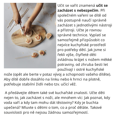
Učit se vařit znamená
učit se
zacházet s nebezpečím
. Při
společném vaření se dítě od
vás postupně naučí správně
zacházet s jednotlivými nástroji
a přístroji. Učte je rovnou
správné technice. Vyplatí se
samozřejmě přizpůsobit co
nejvíce kuchyňské prostředí
pro potřeby dětí. Jak jsme si
řekli výše, čtyřleté děti
zvládnou krájet s nožem měkké
potraviny, od zhruba šesti let
používají i ostré kuchyňské
nože (opět ale berte v potaz vývoj a schopnosti vašeho dítěte).
Aby dítě dobře dosáhlo na linku nebo k hrnci na plotně,
potřebuje stabilní židli nebo tzv. učící věž.
A předávejte dětem také své kuchařské znalosti. Učte děti
nejen to, jak zacházet s noži, ale mnohem víc: Jak poznat, kdy
voda vaří a kdy tam mohu dát těstoviny? Kdy je buchta
upečená? Mluvte s dětmi o tom, co a proč děláte. Takové
souvislosti pro ně nejsou žádnou samozřejmostí.