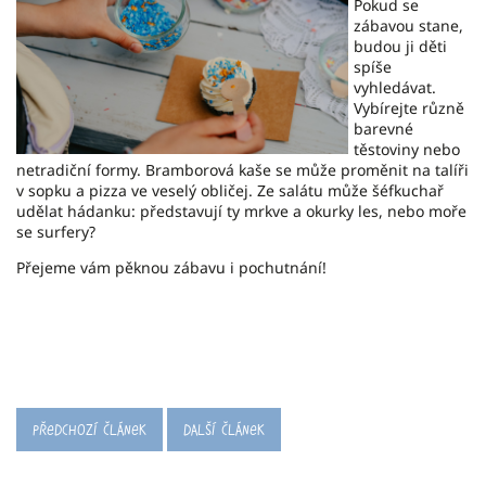
Pokud se
zábavou stane,
budou ji děti
spíše
vyhledávat.
Vybírejte různě
barevné
těstoviny nebo
netradiční formy. Bramborová kaše se může proměnit na talíři
v sopku a pizza ve veselý obličej. Ze salátu může šéfkuchař
udělat hádanku: představují ty mrkve a okurky les, nebo moře
se surfery?
Přejeme vám pěknou zábavu i pochutnání!
Předchozí článek
Další článek