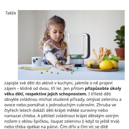
Takže
zapojte své děti do aktivit v kuchyni, jakmile o ně projeví
zájem – klidně od dvou, tří let. Jen přitom
přizpůsobte úkoly
věku dětí, respektive jejich schopnostem.
I tříleté děti
obvykle zvládnou míchat studené přísady, omývat zeleninu a
ovoce nebo pomáhat s jednoduchým cukrovím. Zhruba ve
čtyřech letech dokáží děti krájet měkké suroviny nebo
namazat chleba. A pětiletí zvládnout krájet dětským ostrým
nožem s oblou špičkou, loupat zeleninu (i když to ještě trvá)
nebo třeba opékat na pánvi. Čím dřív a čím víc se dítě