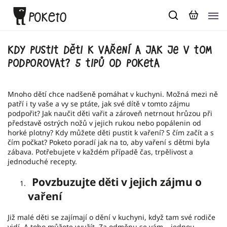
Kdy pustit děti k vaření a jak je v tom
podporovat? 5 tipů od Poketa
Mnoho dětí chce nadšeně pomáhat v kuchyni. Možná mezi ně
patří i ty vaše a vy se ptáte, jak své dítě v tomto zájmu
podpořit? Jak naučit děti vařit a zároveň netrnout hrůzou při
představě ostrých nožů v jejich rukou nebo popálenin od
horké plotny? Kdy můžete děti pustit k vaření? S čím začít a s
čím počkat? Poketo poradí jak na to, aby vaření s dětmi byla
zábava. Potřebujete v každém případě čas, trpělivost a
jednoduché recepty.
Povzbuzujte děti v jejich zájmu o
vaření
Již malé děti se zajímají o dění v kuchyni, když tam své rodiče
vidí. A toho můžete využít. Za odměnu se vám – jednou –