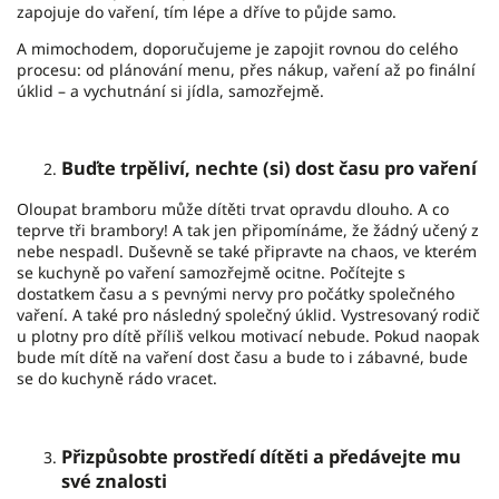
zapojuje do vaření, tím lépe a dříve to půjde samo.
A mimochodem, doporučujeme je zapojit rovnou do celého
procesu: od plánování menu, přes nákup, vaření až po finální
úklid – a vychutnání si jídla, samozřejmě.
Buďte trpěliví, nechte (si) dost času pro vaření
Oloupat bramboru může dítěti trvat opravdu dlouho. A co
teprve tři brambory! A tak jen připomínáme, že žádný učený z
nebe nespadl. Duševně se také připravte na chaos, ve kterém
se kuchyně po vaření samozřejmě ocitne. Počítejte s
dostatkem času a s pevnými nervy pro počátky společného
vaření. A také pro následný společný úklid. Vystresovaný rodič
u plotny pro dítě příliš velkou motivací nebude. Pokud naopak
bude mít dítě na vaření dost času a bude to i zábavné, bude
se do kuchyně rádo vracet.
Přizpůsobte prostředí dítěti a předávejte mu
své znalosti