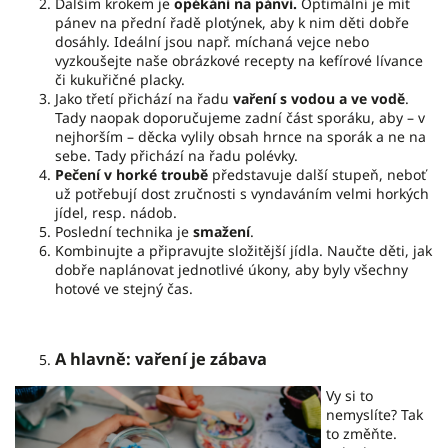
Dalším krokem je
opékání na pánvi.
Optimální je mít
pánev na přední řadě plotýnek, aby k nim děti dobře
dosáhly. Ideální jsou např. míchaná vejce nebo
vyzkoušejte naše obrázkové recepty na kefírové lívance
či kukuřičné placky.
Jako třetí přichází na řadu
vaření s vodou a ve vodě
.
Tady naopak doporučujeme zadní část sporáku, aby – v
nejhorším – děcka vylily obsah hrnce na sporák a ne na
sebe. Tady přichází na řadu polévky.
Pečení v horké troubě
představuje další stupeň, neboť
už potřebují dost zručnosti s vyndaváním velmi horkých
jídel, resp. nádob.
Poslední technika je
smažení
.
Kombinujte a připravujte složitější jídla. Naučte děti, jak
dobře naplánovat jednotlivé úkony, aby byly všechny
hotové ve stejný čas.
A hlavně: vaření je zábava
Vy si to
nemyslíte? Tak
to změňte.