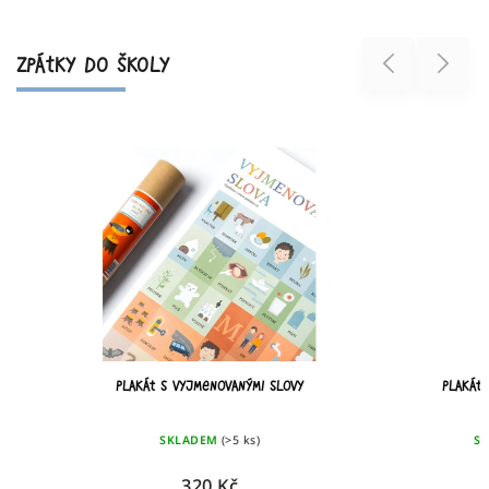
ZPÁTKY DO ŠKOLY
Previous
Next
Plakát s vyjmenovanými slovy
Plakát s česk
SKLADEM
(>5 ks)
SKLADEM
320 Kč
260