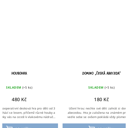
Domino „Česká abeceda“
HRY – TUŽKA – PA
SKLADEM
(>5 ks)
SKLADE
180 Kč
350
Učení hrou: nechte své děti zahrát si domino s
Tato sada přináší ilustrov
abecedou. Hra je založena na známém principu,
kterým vám stačí tužky či 
vedle sebe se ovšem pokládá vždy písmeno (R) a
papír. Zhruba polovina z ni
příslušný symbol, začínající na danou...
pěti let, 