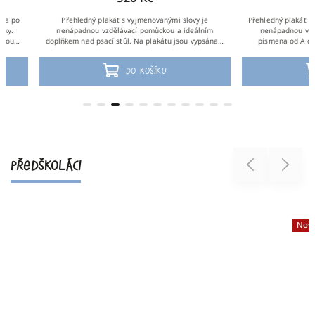
Přehledný plakát s vyjmenovanými slovy je
Přehledný plakát s českou 
nenápadnou vzdělávací pomůckou a ideálním
nenápadnou vzdělávací
doplňkem nad psací stůl. Na plakátu jsou vypsána a
písmena od A do Ž a sym
zobrazena vyjmenovaná slova po hláskách B,...
hláskou: A a autobu
Do košíku
Do 
PŘEDŠKOLÁCI
Previous
Next
Novinka
Tip