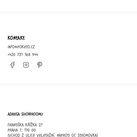
KONTAKT
info
@
poketo.cz
+420 731 168 944
Facebook
Instagram
Pinterest
Adresa showroomu
Františka Křížka 27
Praha 7, 170 00
(vchod z ulice Veletržní, naproti OC Stromovka)