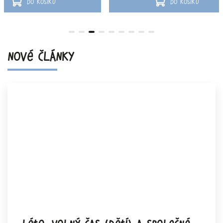
Do košíku
Do 
NOVÉ ČLÁNKY