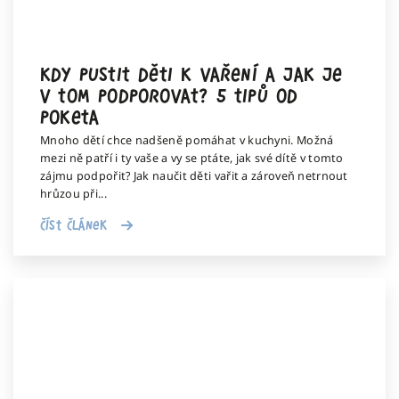
Kdy pustit děti k vaření a jak je
v tom podporovat? 5 tipů od
Poketa
Mnoho dětí chce nadšeně pomáhat v kuchyni. Možná
mezi ně patří i ty vaše a vy se ptáte, jak své dítě v tomto
zájmu podpořit? Jak naučit děti vařit a zároveň netrnout
hrůzou při...
Číst článek