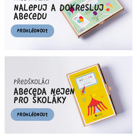
nalepuj a dokresluj
abecedu
PROHLÉDNOUT
předškoláci
Abeceda nejen
pro školáky
PROHLÉDNOUT