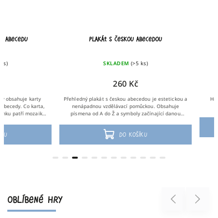
Plakát s českou abecedou
Sada pro odvážn
SKLADEM
(>5 ks)
SKLADEM
260 Kč
550
Přehledný plakát s českou abecedou je estetickou a
Hravá výbava, která prob
nenápadnou vzdělávací pomůckou. Obsahuje
dodává odvahu vykroč
písmena od A do Ž a symboly začínající danou
hláskou: A a autobus, Ž jako žalud.
Do 
Do košíku
OBLÍBENÉ HRY
Previous
Next