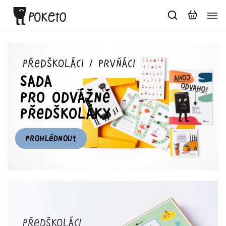
předškoláci / prvňáci
sada
pro odvážné
předškoláky
PROHLÉDNOUT
předškoláci